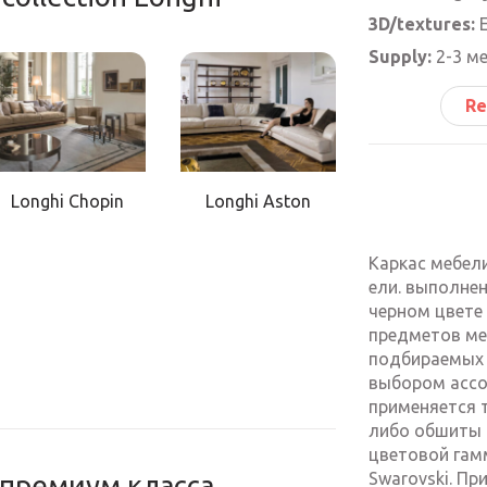
3D/textures:
Е
Supply:
2-3 м
Re
Longhi Chopin
Longhi Aston
Каркас мебели
ели. выполнен
черном цвете 
предметов ме
подбираемых 
выбором ассо
применяется 
либо обшиты
цветовой гам
Swarovski. Пр
 премиум класса