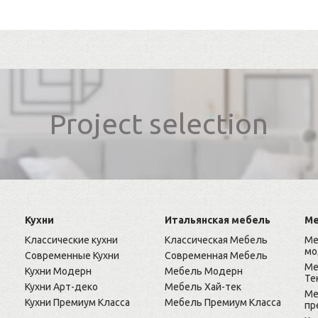
Project selection
Кухни
Итальянская мебель
Ме
Классические кухни
Классическая Мебель
Ме
мо
Современные Кухни
Современная Мебель
Ме
Кухни Модерн
Мебель Модерн
Те
Кухни Арт-деко
Мебель Хай-тек
Ме
Кухни Премиум Класса
Мебель Премиум Класса
пр