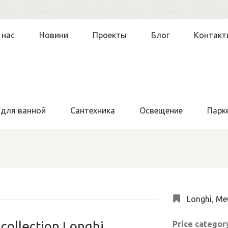
 нас
Новини
Проекты
Блог
Контакт
 для ванной
Сантехника
Освещение
Парк
Longhi
,
Ме
collection Longhi
Price categor