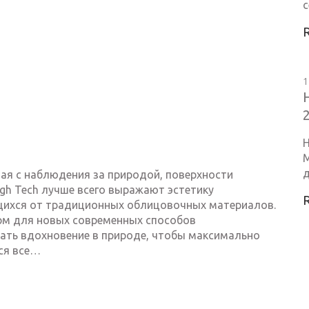
с
1
Н
М
д
иная с наблюдения за природой, поверхности
igh Tech лучше всего выражают эстетику
щихся от традиционных облицовочных материалов.
рм для новых современных способов
ать вдохновение в природе, чтобы максимально
ся все…