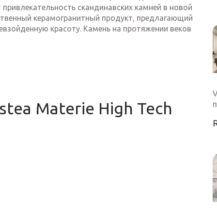
т привлекательность скандинавских камней в новой
нственный керамогранитный продукт, предлагающий
ревзойденную красоту. Камень на протяжении веков
V
tea Materie High Tech