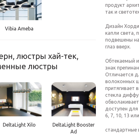
продукт архит
так и светоте
Дизайн Хорди
Vibia Ameba
капли света, 
подвешены на
глаз вверх.
ерн, люстры хай-тек,
Обтекаемый и 
менные люстры
знак препинан
Отличается д
волоконных шн
притягивает в
стекла диффу
обволакивает 
доступен для 
6, 7, 10, 13 или
DeltaLight Xilo
DeltaLight Booster
стандартные 
Ad