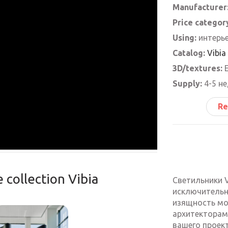
Manufacturer
Price categor
Using:
интерь
Catalog:
Vibia
3D/textures:
Е
Supply:
4-5 н
Re
 collection Vibia
Светильники V
исключительн
изящность мо
архитекторами
вашего проект