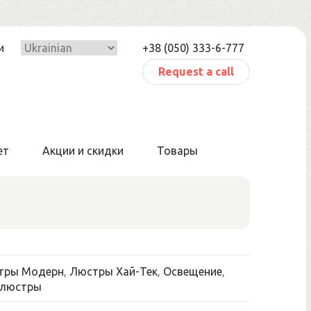
и
+38 (050) 333-6-777
Request a call
ет
Акции и скидки
Товары
тры Модерн
,
Люстры Хай-Тек
,
Освещение
,
 люстры