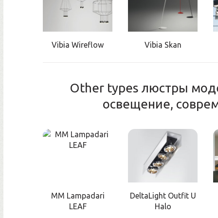
Vibia Wireflow
Vibia Skan
Other types люстры мод
освещение, совре
MM Lampadari
DeltaLight Outfit U
LEAF
Halo