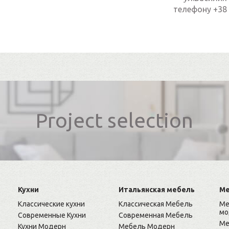
телефону +38 
Project selection
Кухни
Итальянская мебель
Ме
Классические кухни
Классическая Мебель
Ме
мо
Современные Кухни
Современная Мебель
Ме
Кухни Модерн
Мебель Модерн