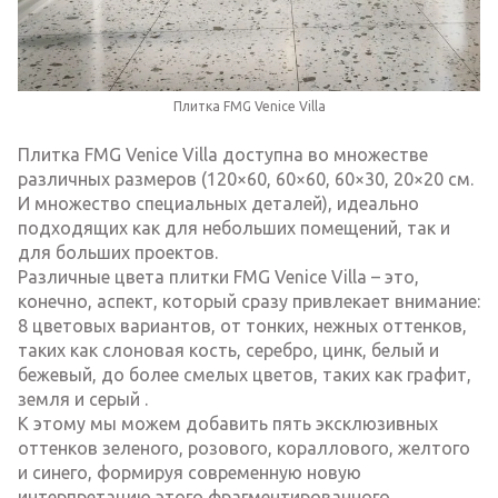
Плитка FMG Venice Villa
Плитка FMG Venice Villa доступна во множестве
различных размеров (120×60, 60×60, 60×30, 20×20 см.
И множество специальных деталей), идеально
подходящих как для небольших помещений, так и
для больших проектов.
Различные цвета плитки FMG Venice Villa – это,
конечно, аспект, который сразу привлекает внимание:
8 цветовых вариантов, от тонких, нежных оттенков,
таких как слоновая кость, серебро, цинк, белый и
бежевый, до более смелых цветов, таких как графит,
земля и серый .
К этому мы можем добавить пять эксклюзивных
оттенков зеленого, розового, кораллового, желтого
и синего, формируя современную новую
интерпретацию этого фрагментированного