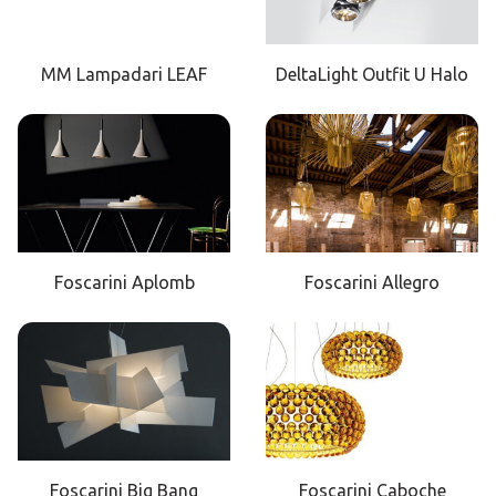
MM Lampadari LEAF
DeltaLight Outfit U Halo
Foscarini Aplomb
Foscarini Allegro
Foscarini Big Bang
Foscarini Caboche