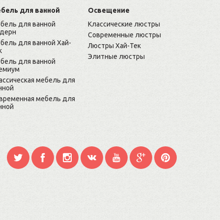
бель для ванной
Освещение
бель для ванной
Классические люстры
дерн
Современные люстры
бель для ванной Хай-
Люстры Хай-Тек
к
Элитные люстры
бель для ванной
емиум
ассическая мебель для
нной
временная мебель для
нной