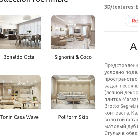
3D/textures:
Е
Re
A
Bonaldo Octa
Signorini & Coco
Представленн
условно подел
пространство
задан песочн
(лепной декор
плитка Marazz
Brotto Segret
контраста. К
Tonin Casa Wave
Poliform Skip
золотой встав
матовый дуб 
Стулья в обед