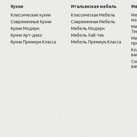
Кухни
Итальянская мебель
Ме
Классические кухни
Классическая Мебель
Ме
мо
Современные Кухни
Современная Мебель
Ме
Кухни Модерн
Мебель Модерн
Те
Кухни Арт-деко
Мебель Хай-тек
Ме
Кухни Премиум Класса
Мебель Премиум Класса
пр
Кл
ва
Cо
ва