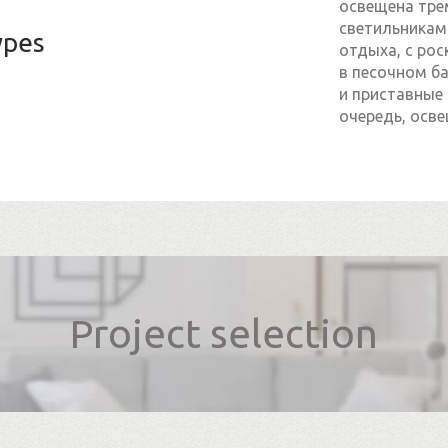
освещена тре
светильникам
ypes
отдыха, с ро
в песочном б
и приставные 
очередь, осв
Project selection