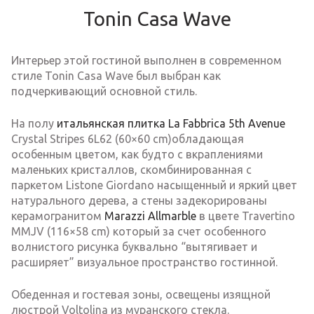
Tonin Casa Wave
Интерьер этой гостиной выполнен в современном
стиле Tonin Casa Wave был выбран как
подчеркивающий основной стиль.
На полу
итальянская плитка La Fabbrica 5th Avenue
Crystal Stripes 6L62 (60×60 cm)обладающая
особенным цветом, как будто с вкраплениями
маленьких кристаллов, скомбинированная с
паркетом Listone Giordano насыщенный и яркий цвет
натурального дерева, а стены задекорированы
керамогранитом
Marazzi Allmarble
в цвете Travertino
MMJV (116×58 cm) который за счет особенного
волнистого рисунка буквально “вытягивает и
расширяет” визуальное пространство гостинной.
Обеденная и гостевая зоны, освещены изящной
люстрой Voltolina из муранского стекла.