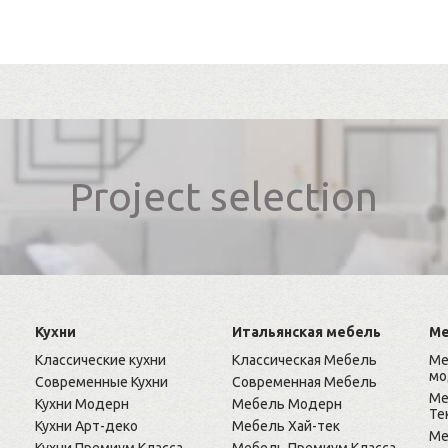
Project selection
Кухни
Итальянская мебель
Ме
Классические кухни
Классическая Мебель
Ме
мо
Современные Кухни
Современная Мебель
Ме
Кухни Модерн
Мебель Модерн
Те
Кухни Арт-деко
Мебель Хай-тек
Ме
Кухни Премиум Класса
Мебель Премиум Класса