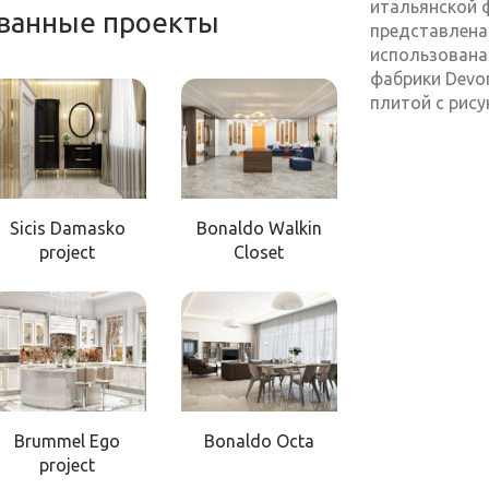
итальянской ф
ованные проекты
представлена
использована 
фабрики Devon
плитой с рису
Sicis Damasko
Bonaldo Walkin
project
Closet
Brummel Ego
Bonaldo Octa
project