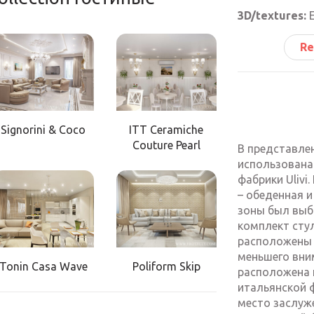
3D/textures:
Е
Re
Signorini & Coco
ITT Ceramiche
Couture Pearl
В представлен
использована 
фабрики Ulivi
– обеденная 
зоны был выб
комплект стул
расположены 
меньшего вни
Tonin Casa Wave
Poliform Skip
расположена 
итальянской ф
место заслуж