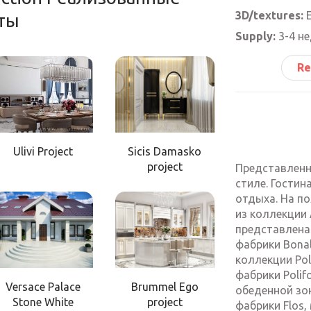
3D/textures:
Е
ты
Supply:
3-4 н
Re
Ulivi Project
Sicis Damasko
project
Представленн
стиле. Гостин
отдыха. На по
из коллекции 
представлена
фабрики Bona
коллекции Pol
фабрики Polif
Versace Palace
Brummel Ego
обеденной зо
Stone White
project
фабрики Flos,