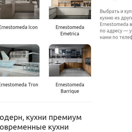
Выбрать и куп
кухню из дру
Ernestomeda в
Ernestomeda Icon
Ernestomeda
по адресу — у
Emetrica
нами по телеф
Ernestomeda Tron
Ernestomeda
Barrique
 модерн, кухни премиум
, современные кухни