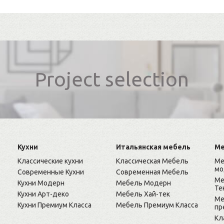
Project selection
Кухни
Итальянская мебель
Ме
Классические кухни
Классическая Мебель
Ме
мо
Современные Кухни
Современная Мебель
Ме
Кухни Модерн
Мебель Модерн
Те
Кухни Арт-деко
Мебель Хай-тек
Ме
Кухни Премиум Класса
Мебель Премиум Класса
пр
Кл