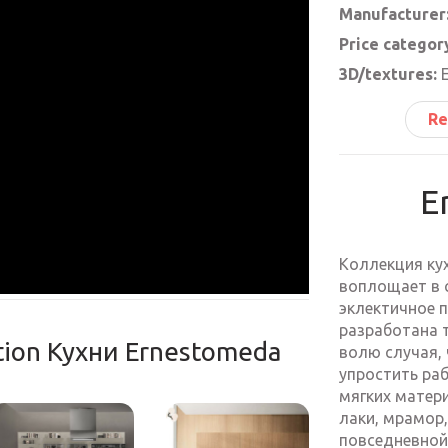
Manufacturer
Price categor
3D/textures:
Е
Re
E
Коллекция ку
воплощает в с
эклектичное п
разработана 
ction Кухни Ernestomeda
волю случая,
упростить раб
мягких матери
лаки, мрамор,
повседневной