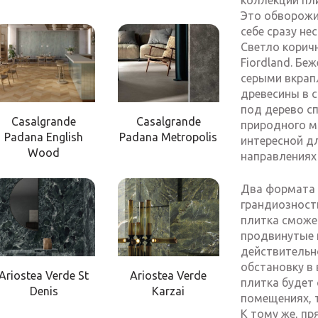
коллекции пли
Это обворожи
себе сразу не
Светло корич
Fiordland. Беж
серыми вкрапл
древесины в с
под дерево с
Casalgrande
Casalgrande
природного м
Padana English
Padana Metropolis
интересной д
Wood
направлениях
Два формата 
грандиозност
плитка сможе
продвинутые 
действительн
обстановку в
Ariostea Verde St
Ariostea Verde
плитка будет 
Denis
Karzai
помещениях, 
К тому же, п