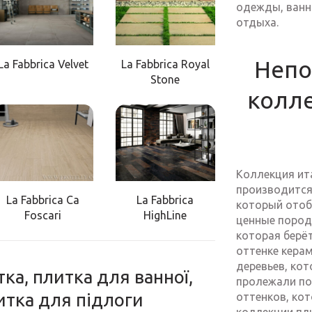
одежды, ванна
отдыха.
Непо
La Fabbrica Velvet
La Fabbrica Royal
Stone
колл
Коллекция ита
производится 
La Fabbrica Ca
La Fabbrica
который отоб
Foscari
HighLine
ценные пород
которая берё
оттенке кера
деревьев, ко
тка, плитка для ванної,
пролежали по
литка для підлоги
оттенков, кот