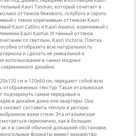
тки под дерево, переданы в коллекции Kauri.
тельный Kauri Tasman, который сочетает в
сколько оттенков бежевого, голубого и серого.
невый с темно коричневым оттенком Kauri
евый Kauri Catlins и Kauri Awanui, коричневый с
ениями Kauri Kaimai. И темный оттенок
очетании со светлым, Kauri Victoria. Плитка
пособна отобразить всю натуральность
атериала и сделать её уникальной и
ля использования в самых модных
 современного дизайна.
20х120 см и 120х60 см, передают собой всю
ь отображенных текстур. Такая итальянская
т подчеркнуть самые передовые и
идеи в дизайне дома или квартиры. Она
о сможет составить теплую и уютную
 выбранном вами стиле. Эта итальянская
смотреться гармонично, как в больших
так и в самой обычной домашней обстановке.
рямоугольные форматы имеют множество