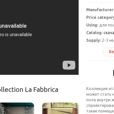
Manufacturer
Price categor
Using:
для пол
Catalog:
скача
Supply:
2-3 н
Re
llection La Fabbrica
Коллекция ита
может стать 
пола внутри 
спроектирова
такие помещен