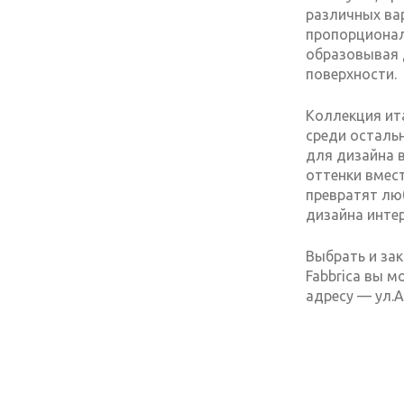
различных ва
пропорционал
образовывая 
поверхности.
Коллекция ита
среди осталь
для дизайна в
оттенки вмес
превратят лю
дизайна интер
Выбрать и зак
Fabbrica вы м
адресу — ул.А