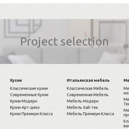
Project selection
Кухни
Итальянская мебель
Ме
Классические кухни
Классическая Мебель
Ме
мо
Современные Кухни
Современная Мебель
Ме
Кухни Модерн
Мебель Модерн
Те
Кухни Арт-деко
Мебель Хай-тек
Ме
Кухни Премиум Класса
Мебель Премиум Класса
пр
Кл
ва