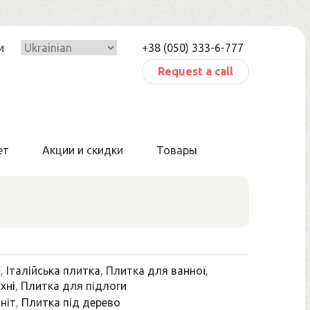
и
+38 (050) 333-6-777
Request a call
ет
Акции и скидки
Товары
a
,
Італійська плитка
,
Плитка для ванної
,
хні
,
Плитка для підлоги
ніт
,
Плитка під дерево