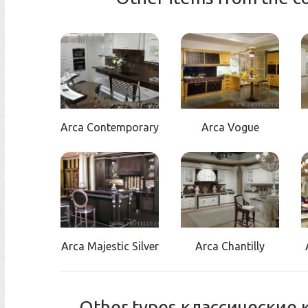
Arca Contemporary
Arca Vogue
Arca Majestic Silver
Arca Chantilly
Other types классические к