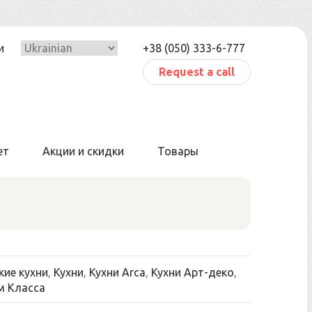
и
+38 (050) 333-6-777
Request a call
ет
Акции и скидки
Товары
кие кухни
,
Кухни
,
Кухни Arca
,
Кухни Арт-деко
,
м Класса