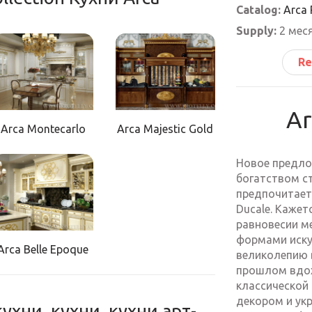
Catalog:
Arca 
Supply:
2 мес
Re
Ar
Arca Montecarlo
Arca Majestic Gold
Новое предло
богатством ст
предпочитает 
Ducale. Кажет
равновесии м
формами искус
Arca Belle Epoque
великолепию 
прошлом вдохн
классической
декором и ук
ухни, кухни, кухни арт-