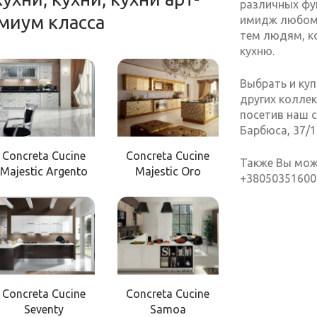
различных фун
емиум класса
имидж любому
тем людям, к
кухню.
Выбрать и куп
других колле
посетив наш с
Барбюса, 37/1
Concreta Cucine
Concreta Cucine
Также Вы мож
Majestic Argento
Majestic Oro
+38050351600
Concreta Cucine
Concreta Cucine
Seventy
Samoa