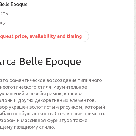
Belle Epoque
сть
яца
quest price, availability and timing
rca Belle Epoque
– это романтическое воссоздание типичного
 неоготического стиля. Изумительное
крашений и резьбы рамок, карниза,
олонн и других декоративных элементов.
зор украшен золотистым рисунком, который
мблю особую лёгкость. Стеклянные элементы
узором и массивная фурнитура также
щему изящному стилю.