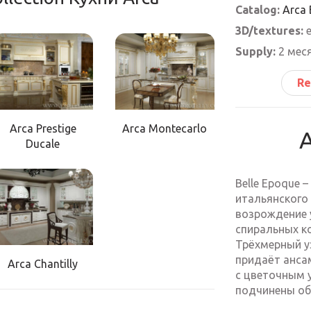
Catalog:
Arca 
3D/textures:
е
Supply:
2 мес
Re
Arca Prestige
Arca Montecarlo
A
Ducale
Belle Epoque 
итальянского
возрождение у
спиральных к
Трёхмерный у
придаёт анса
Arca Chantilly
с цветочным 
подчинены об