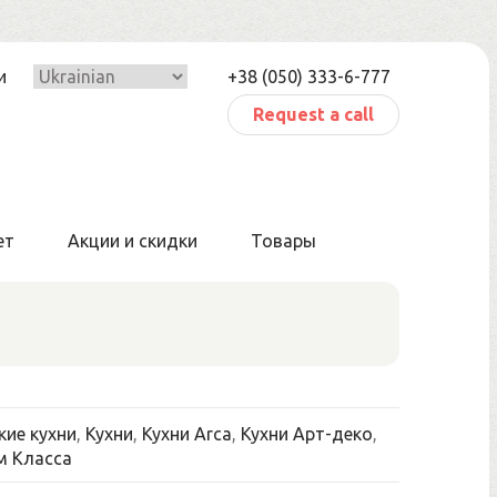
и
+38 (050) 333-6-777
Request a call
ет
Акции и скидки
Товары
кие кухни
,
Кухни
,
Кухни Arca
,
Кухни Арт-деко
,
м Класса