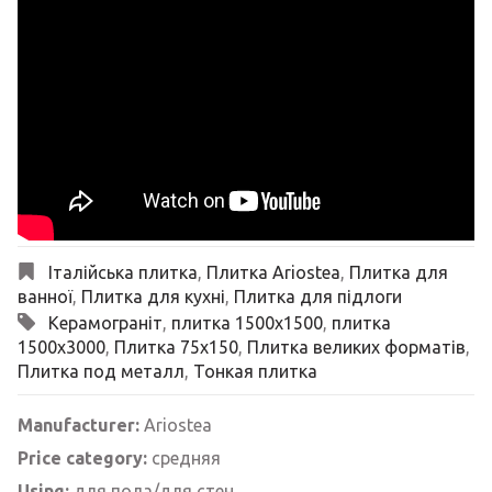
Італійська плитка
,
Плитка Ariostea
,
Плитка для
ванної
,
Плитка для кухні
,
Плитка для підлоги
Керамограніт
,
плитка 1500x1500
,
плитка
1500x3000
,
Плитка 75х150
,
Плитка великих форматів
,
Плитка под металл
,
Тонкая плитка
Manufacturer:
Ariostea
Price category:
средняя
Using:
для пола/для стен