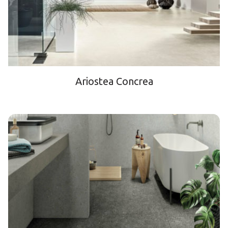
Ariostea Conсrea