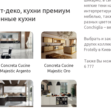
шикарно, в с
мягкие тени н
арт-деко, кухни премиум
интерпретиру
мебелью, так
енные кухни
разных цветов
Conchiglia – в
Выбрать и зак
других колле
Frotelly в Кие
Также Вы може
Concreta Cucine
Concreta Cucine
6 777
Majestic Argento
Majestic Oro