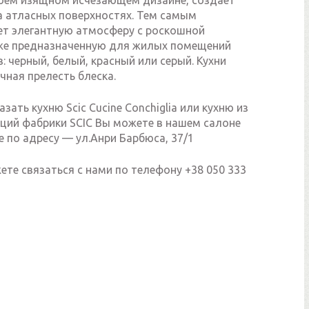
воем изящном исчезающем дизайне, создает
а атласных поверхностях. Тем самым
ет элегантную атмосферу с роскошной
же предназначенную для жилых помещений
: черный, белый, красный или серый. Кухни
ечная прелесть блеска.
азать кухню Scic Cucine Conchiglia или кухню из
кций фабрики SCIC Вы можете в нашем салоне
ве по адресу — ул.Анри Барбюса, 37/1
те связаться с нами по телефону +38 050 333