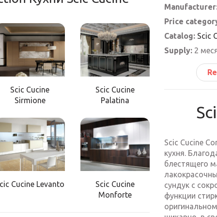
Manufacturer
Price categor
Catalog:
Scic 
Supply:
2 мес
Re
Scic Cucine
Scic Cucine
Sirmione
Palatina
Sc
Scic Cucine Co
кухня. Благод
блестящего м
лакокрасочны
cic Cucine Levanto
Scic Cucine
сундук с сок
Monforte
функции стир
оригинальном