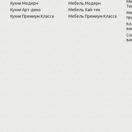
Ме
Кухни Модерн
Мебель Модерн
Те
Кухни Арт-деко
Мебель Хай-тек
Ме
Кухни Премиум Класса
Мебель Премиум Класса
пр
Кл
ва
Cо
ва