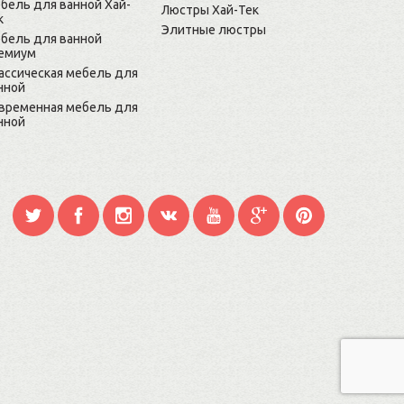
бель для ванной Хай-
Люстры Хай-Тек
к
Элитные люстры
бель для ванной
емиум
ассическая мебель для
нной
временная мебель для
нной