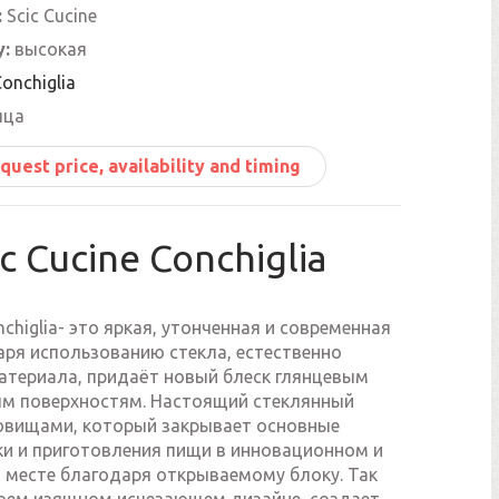
:
Scic Cucine
y:
высокая
Conchiglia
яца
quest price, availability and timing
ic Cucine Conchiglia
nchiglia- это яркая, утонченная и современная
аря использованию стекла, естественно
атериала, придаёт новый блеск глянцевым
м поверхностям. Настоящий стеклянный
ровищами, который закрывает основные
ки и приготовления пищи в инновационном и
 месте благодаря открываемому блоку. Так