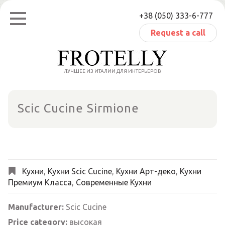
Skip
+38 (050) 333-6-777
to
content
Request a call
ЛУЧШЕЕ ИЗ ИТАЛИИ ДЛЯ ИНТЕРЬЕРОВ
Scic Cucine Sirmione
Кухни
,
Кухни Scic Cucine
,
Кухни Арт-деко
,
Кухни
Премиум Класса
,
Современные Кухни
Manufacturer:
Scic Cucine
Price category:
высокая