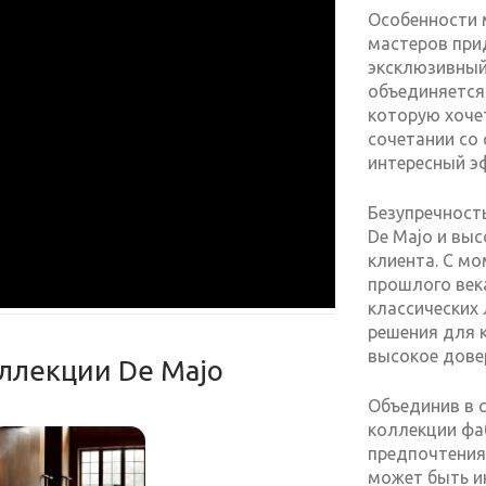
Особенности 
мастеров при
эксклюзивный
объединяется
которую хоче
сочетании со
интересный э
Безупречност
De Majo и вы
клиента. С мо
прошлого век
классических 
решения для к
высокое дове
оллекции De Majo
Объединив в с
коллекции фа
предпочтения 
может быть и