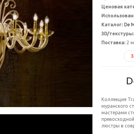
Ценовая кат
Использован
Каталог:
De 
3D/текстуры:
Поставка:
2 м
З
D
Коллекция Tra
муранского с
мастерами сте
превосходной
люстры в сов