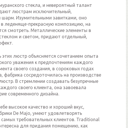
муранского стекла, и невероятный талант
дают люстрам исключительный,
 шарм. Изумительными завитками, оно
 в леденяще-прекрасную композицию, на
тся смотреть. Металлические элементы в
 стеклом и светом, придают отдельный,
ффект.
ь этих люстр объясняется сочетанием опыта
сокого уважения к предпочтениям каждого
мента своего создания, в сороковых годах
а, фабрика сосредоточилась на производстве
люстр. В стремлении создавать безупречные
аждого своего клиента, она завоевала
рие современного дизайна.
ебе высокое качество и хороший вкус,
брики De Majo, умеют удовлетворять
самых требовательных клиентов. Traditional
нтересна для придания помещению, как