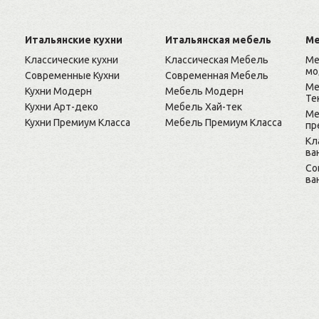
Итальянские кухни
Итальянская мебель
Ме
Классические кухни
Классическая Мебель
Ме
мо
Современные Кухни
Современная Мебель
Ме
Кухни Модерн
Мебель Модерн
Те
Кухни Арт-деко
Мебель Хай-тек
Ме
Кухни Премиум Класса
Мебель Премиум Класса
пр
Кл
ва
Cо
ва