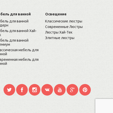
бель для ванной
Освещение
бель для ванной
Классические люстры
дерн
Современные Люстры
бель для ванной Хай-
Люстры Хай-Тек
к
Элитные люстры
бель для ванной
емиум
ассическая мебель для
нной
временная мебель для
нной