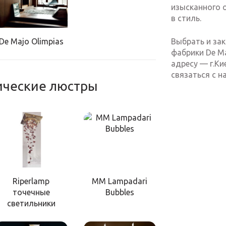
изысканного о
в стиль.
Выбрать и зак
De Majo Olimpias
фабрики De Ma
адресу — г.Ки
связаться с н
ические люстры
Riperlamp
MM Lampadari
точечные
Bubbles
светильники