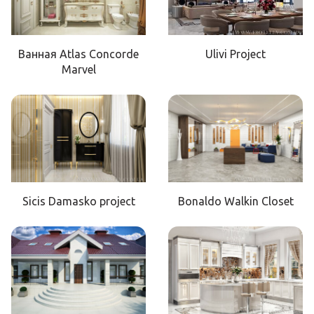
Ванная Atlas Concorde
Ulivi Project
Marvel
Sicis Damasko project
Bonaldo Walkin Closet