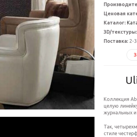
Производите
Ценовая кат
Каталог:
Ката
3D/текстуры:
Поставка:
2-3
З
Ul
Коллекция Abs
целую линейку
журнальных и
Так, четырехм
стиле честерф