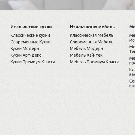
Итальянские кухни
Итальянская мебель
Ме
Классические кухни
Классическая Мебель
Ме
мо
Современные Кухни
Современная Мебель
Ме
Кухни Модерн
Мебель Модерн
Те
Кухни Арт-деко
Мебель Хай-тек
Ме
Кухни Премиум Класса
Мебель Премиум Класса
пр
Кл
ва
Cо
ва