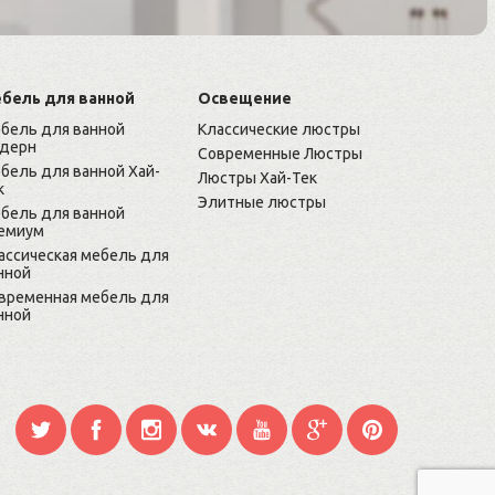
бель для ванной
Освещение
бель для ванной
Классические люстры
дерн
Современные Люстры
бель для ванной Хай-
Люстры Хай-Тек
к
Элитные люстры
бель для ванной
емиум
ассическая мебель для
нной
временная мебель для
нной