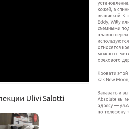
установленна
кожей, а спи
вышивкой. К 
Eddy, Willy ил
съемными под
плавно перех
используются 
относятся кре
можно отмети
орехового дер
Кровати этой
как New Moon,
Заказать и вы
кции Ulivi Salotti
Absolute вы м
адресу — ул.А
по телефону 