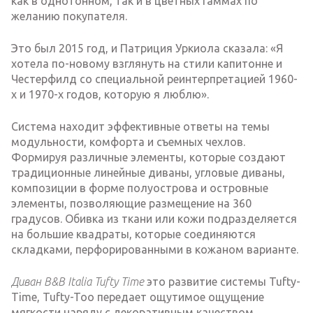
как в однотонном, так и в цветных гаммах по
желанию покупателя.
Это был 2015 год, и Патриция Уркиола сказала: «Я
хотела по-новому взглянуть на стили капитонне и
Честерфилд со специальной реинтерпретацией 1960-
х и 1970-х годов, которую я люблю».
Система находит эффективные ответы на темы
модульности, комфорта и съемных чехлов.
Формируя различные элементы, которые создают
традиционные линейные диваны, угловые диваны,
композиции в форме полуострова и островные
элементы, позволяющие размещение на 360
градусов. Обивка из ткани или кожи подразделяется
на большие квадраты, которые соединяются
складками, перфорированными в кожаном варианте.
Диван B&B Italia Tufty Time
это развитие системы Tufty-
Time, Tufty-Too передает ощутимое ощущение
мягкости наряду с декоративным качеством,