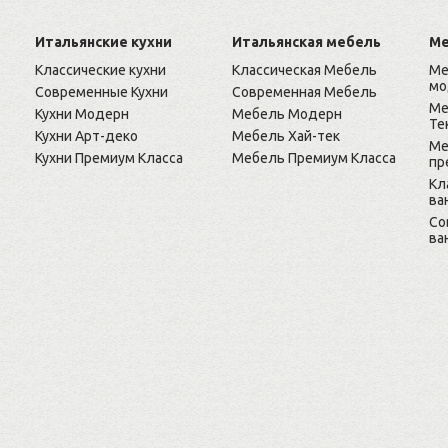
Итальянские кухни
Итальянская мебель
Ме
Классические кухни
Классическая Мебель
Ме
мо
Современные Кухни
Современная Мебель
Ме
Кухни Модерн
Мебель Модерн
Те
Кухни Арт-деко
Мебель Хай-тек
Ме
Кухни Премиум Класса
Мебель Премиум Класса
пр
Кл
ва
Cо
ва