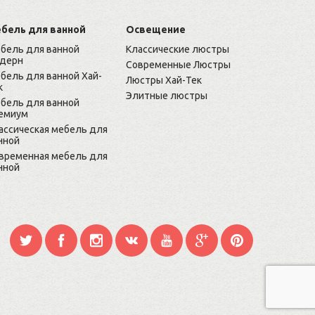
бель для ванной
Освещение
бель для ванной
Классические люстры
дерн
Современные Люстры
бель для ванной Хай-
Люстры Хай-Тек
к
Элитные люстры
бель для ванной
емиум
ассическая мебель для
нной
временная мебель для
нной