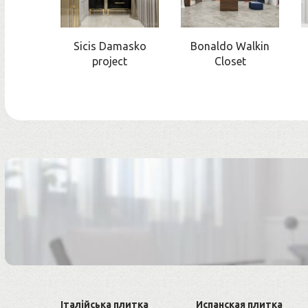
Sicis Damasko
Bonaldo Walkin
project
Closet
Італійська плитка
Испанская плитка