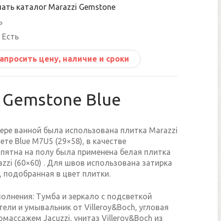
чать каталог Marazzi Gemstone
ь
Есть
апросить цену, наличие и сроки
Gemstone Blue
ере ванной была использована плитка Marazzi
ете Blue M7U5 (29×58), в качестве
 пятна на полу была применена белая плитка
zzi (60×60) . Для швов использована затирка
ke, подобранная в цвет плитки.
олнения: Тумба и зеркало с подсветкой
тели и умывальник от Villeroy&Boch, угловая
омассажем Jacuzzi, унитаз Villeroy&Boch из