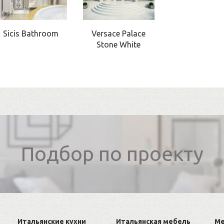
Sicis Bathroom
Versace Palace
Stone White
Подбор по проекту
Итальянские кухни
Итальянская мебель
Ме