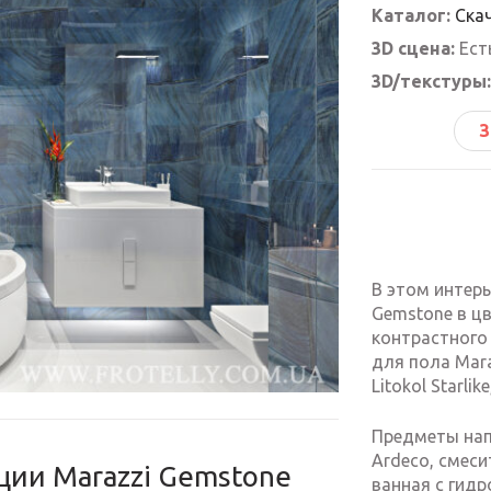
Каталог:
Ска
3D сцена:
Ест
3D/текстуры:
З
В этом интерь
Gemstone в цв
контрастного
для пола Mara
Litokol Starli
Предметы нап
Ardeco, смеси
ции Marazzi Gemstone
ванная с гидр