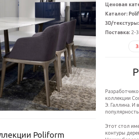
Ценовая кат
Каталог:
Poli
3D/текстуры:
Поставка:
2-3
З
P
Разработчико
коллекции Con
Э. Галлина. И
популярность
Этот стол им
контуры дере
ллекции Poliform