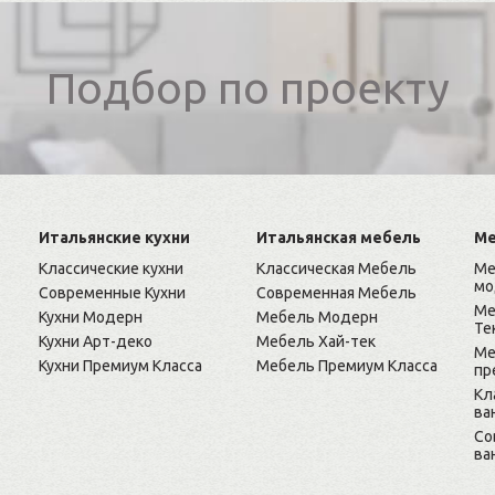
Подбор по проекту
Итальянские кухни
Итальянская мебель
Ме
Классические кухни
Классическая Мебель
Ме
мо
Современные Кухни
Современная Мебель
Ме
Кухни Модерн
Мебель Модерн
Те
Кухни Арт-деко
Мебель Хай-тек
Ме
Кухни Премиум Класса
Мебель Премиум Класса
пр
Кл
ва
Cо
ва