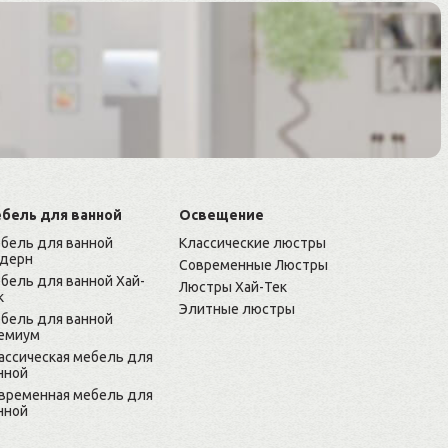
бель для ванной
Освещение
бель для ванной
Классические люстры
дерн
Современные Люстры
бель для ванной Хай-
Люстры Хай-Тек
к
Элитные люстры
бель для ванной
емиум
ассическая мебель для
нной
временная мебель для
нной