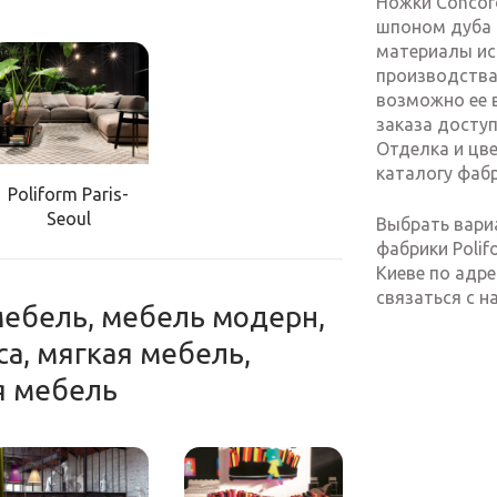
Ножки Concor
шпоном дуба (S
материалы ис
производства
возможно ее 
заказа досту
Отделка и цв
каталогу фабр
Poliform Paris-
Seoul
Выбрать вариа
фабрики Polif
Киеве по адре
связаться с 
мебель, мебель модерн,
а, мягкая мебель,
я мебель