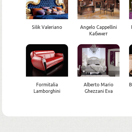
Silik Valeriano
Angelo Cappellini
Кабинет
Formitalia
Alberto Mario
B
Lamborghini
Ghezzani Eva