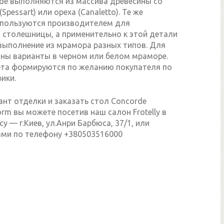
de выполняются из массива древесины со
pessart) или ореха (Canaletto). Те же
пользуются производителем для
 столешницы, а применительно к этой детали
выполнение из мрамора разных типов. Для
пны варианты в черном или белом мраморе.
ета формируются по желанию покупателя по
ики.
нт отделки и заказать стол Concorde
orm вы можете посетив наш салон Frotelly в
су — г.Киев, ул.Анри Барбюса, 37/1, или
нами по телефону +380503516000