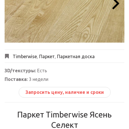
Next
Timberwise
,
Паркет
,
Паркетная доска
3D/текстуры:
Есть
Поставка:
3 недели
Запросить цену, наличие и сроки
Паркет Timberwise Ясень
Селект