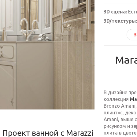
3D сцена:
Ест
3D/текстуры:
З
Mara
В дизайне пр
коллекция
Ma
Bronzo Amani
плинтус, деко
Amani, выше 
рисунком и з
 Проект ванной с Marazzi
плита в цвете