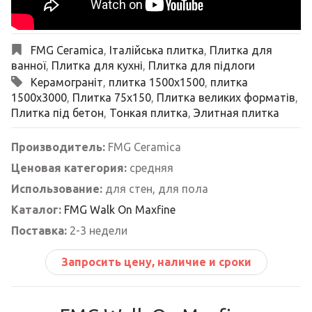
FMG Ceramica
,
Італійська плитка
,
Плитка для
ванної
,
Плитка для кухні
,
Плитка для підлоги
Керамограніт
,
плитка 1500x1500
,
плитка
1500x3000
,
Плитка 75х150
,
Плитка великих форматів
,
Плитка під бетон
,
Тонкая плитка
,
Элитная плитка
Производитель:
FMG Ceramica
Ценовая категория:
средняя
Использование:
для стен, для пола
Каталог:
FMG Walk On Maxfine
Поставка:
2-3 недели
Запросить цену, наличие и сроки