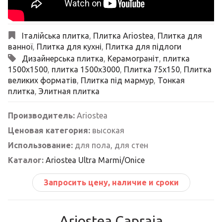
Італійська плитка
,
Плитка Ariostea
,
Плитка для
ванної
,
Плитка для кухні
,
Плитка для підлоги
Дизайнерська плитка
,
Керамограніт
,
плитка
1500x1500
,
плитка 1500x3000
,
Плитка 75х150
,
Плитка
великих форматів
,
Плитка під мармур
,
Тонкая
плитка
,
Элитная плитка
Производитель:
Ariostea
Ценовая категория:
высокая
Использование:
для пола, для стен
Каталог:
Ariostea Ultra Marmi/Onice
Запросить цену, наличие и сроки
Ariostea Capraia