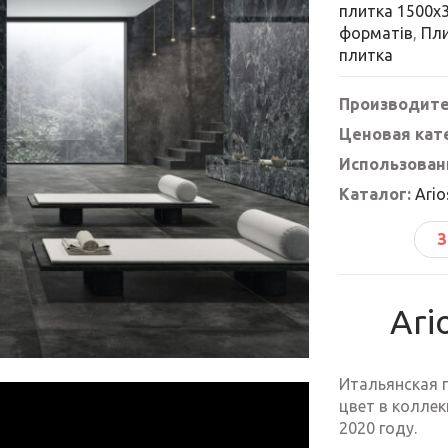
плитка 1500x
форматів
,
Пли
плитка
Производите
Ценовая кат
Использован
Каталог:
Ario
З
Ari
Итальянская п
цвет в коллек
2020 году.