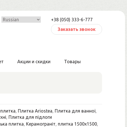
+38 (050) 333-6-777
Заказать звонок
ет
Акции и скидки
Товары
 плитка
,
Плитка Ariostea
,
Плитка для ванної
,
хні
,
Плитка для підлоги
ька плитка
,
Керамограніт
,
плитка 1500x1500
,