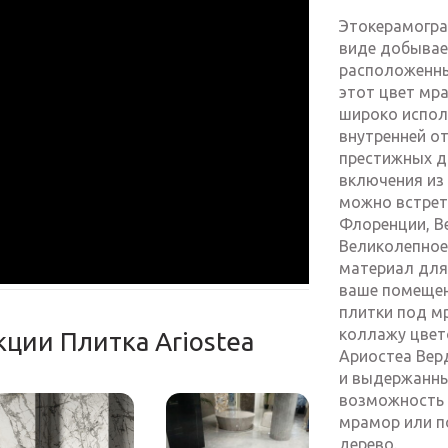
Этокерамогра
виде добывае
расположенны
этот цвет мр
широко исполь
внутренней от
престижных д
включения из 
можно встрет
Флоренции, Ве
Великолепное
материал для 
ваше помещен
плитки под м
коллажу цвет
кции Плитка Ariostea
Ариостеа Вер
и выдержанны
возможность 
мрамор или п
дерево.