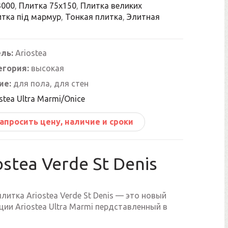
3000
,
Плитка 75х150
,
Плитка великих
тка під мармур
,
Тонкая плитка
,
Элитная
ль:
Ariostea
егория:
высокая
ие:
для пола, для стен
stea Ultra Marmi/Onice
апросить цену, наличие и сроки
ostea Verde St Denis
литка Ariostea Verde St Denis — это новый
ции Ariostea Ultra Marmi пердставленный в