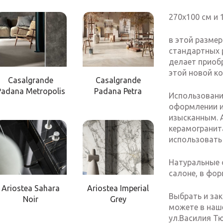
270х100 см и
в этой размер
стандартных 
делает приоб
этой новой к
Casalgrande
Casalgrande
Padana Metropolis
Padana Petra
Использовани
оформлении и
изысканным. 
керамогранит
использовать
Натуральные 
салоне, в фор
Ariostea Sahara
Ariostea Imperial
Выбрать и зака
Noir
Grey
можете в наше
ул.Василия Т