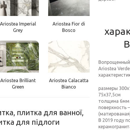
Ariostea Imperial
Ariostea Fior di
хара
Grey
Bosco
В
Вопрощенный 
Ariostea Verd
характеристик
Ariostea Brilliant
Ariostea Calacatta
Green
Bianco
размеры 300х1
75х37,5см
толщина 6мм
поверхность —
тка, плитка для ванної,
(матированая)
В 2019 году п
литка для підлоги
керамогранита