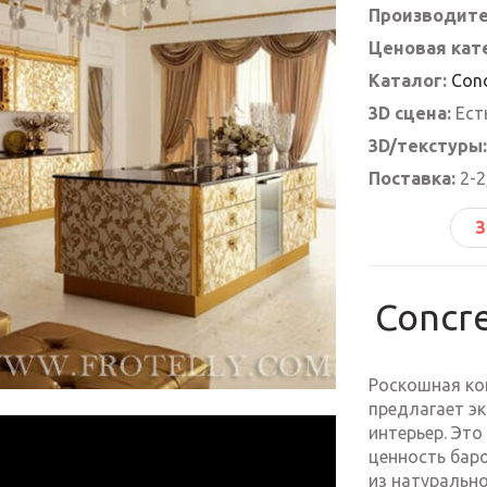
Производите
Ценовая кат
Каталог:
Conc
3D сцена:
Ест
3D/текстуры:
Поставка:
2-2
З
Concre
Роскошная кон
предлагает э
интерьер. Это
ценность баро
из натуральн