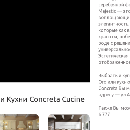
серебряной ф
Majestic — это
воплощающий
элегантность.
которые как 
красоты, побе
роде с решен
универсально
Эстетическая 
отображенное 
Выбрать и куп
Oro или кухню
Concreta Вы м
адресу — ул.А
и Кухни Concreta Cucine
Также Вы може
6 777