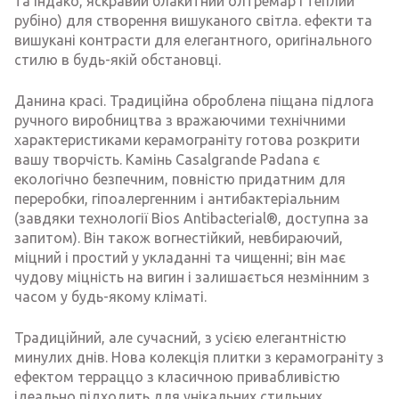
та індако, яскравий блакитний олтремар і теплий
рубіно) для створення вишуканого світла. ефекти та
вишукані контрасти для елегантного, оригінального
стилю в будь-якій обстановці.
Данина красі. Традиційна оброблена піщана підлога
ручного виробництва з вражаючими технічними
характеристиками керамограніту готова розкрити
вашу творчість. Камінь Casalgrande Padana є
екологічно безпечним, повністю придатним для
переробки, гіпоалергенним і антибактеріальним
(завдяки технології Bios Antibacterial®, доступна за
запитом). Він також вогнестійкий, невбираючий,
міцний і простий у укладанні та чищенні; він має
чудову міцність на вигин і залишається незмінним з
часом у будь-якому кліматі.
Традиційний, але сучасний, з усією елегантністю
минулих днів. Нова колекція плитки з керамограніту з
ефектом терраццо з класичною привабливістю
ідеально підходить для унікальних стильних