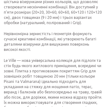
шістьма візерунками різних кольорів, що дозволяє
створювати нескінченні комбінації. Він доступний у
п’яти розмірах (20×20, 30×60, 60×60, 60×120 і 120×120
см), двох товщинах (9 і 20 мм) і трьох варіантах
обробки (натуральний, полірований і Grip).
Нерівномірна зернистість і геометрія формують
сучасні креативні комбінації, які утворюють багаті
деталями візерунки для вишуканих поверхонь
високої якості.
Le Ville — нова універсальна колекція для підлоги та
стін будь-якого житлового приміщення, всередині чи
зовні. Плитка з протиковзким покриттям Grip для
зовнішніх робіт товщиною 20 мм (тільки кольори
Pisani та Valmarana) ідеально підходить для
укладання на стяжку для мощення патіо, терас,
веранд і балконів або безпосередньо на траву, гравій
або пісок, для доріжки, якими можна відразу пройти.
Їх можна використовувати для створення гладких,