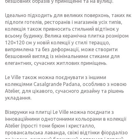
безшовних образів у приміщенні та на вулиці.
Ідеально підходить для великих поверхонь, таких як
підлоги готелів, ресторанів і магазинів усіх типів,
колекція також привносить стильний відтінок у
всьому будинку. Велика керамічна плитка розміром
120×120 см у новій колекції у стилі тераццо,
випрямлена та без деформації, може створити
безшовний вигляд із мінімальними стиками для
елегантних, сучасних житлових приміщень.
Le Ville також можна поєднувати з іншими
колекціями Casalgrande Padana, особливо з новою
Atelier, для цікавого, сучасного дизайну та рішень
укладання.
Візерунки на плитці Le Ville можна поєднати з
інноваційними однотонними кольорами в колекції
Atelier (прості тони брюм і кристалло,
провансальська лаванда, свіжі відтінки фіордалізо