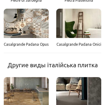
Pietre di Sardegna
Pietra Piasentina
Casalgrande Padana Opus
Casalgrande Padana Onici
Другие виды італійська плитка