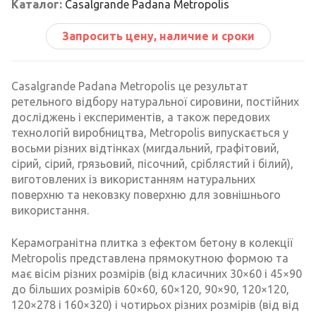
Каталог:
Casalgrande Padana Metropolis
Запросить цену, наличие и сроки
Casalgrande Padana Metropolis це результат
ретельного відбору натуральної сировини, постійних
досліджень і експериментів, а також передових
технологій виробництва, Metropolis випускається у
восьми різних відтінках (мигдальний, графітовий,
сірий, сірий, грязьовий, пісочний, сріблястий і білий),
виготовлених із використанням натуральних
поверхню та нековзку поверхню для зовнішнього
використання.
Керамогранітна плитка з ефектом бетону в колекції
Metropolis представлена прямокутною формою та
має вісім різних розмірів (від класичних 30×60 і 45×90
до більших розмірів 60×60, 60×120, 90×90, 120×120,
120×278 і 160×320) і чотирьох різних розмірів (від від