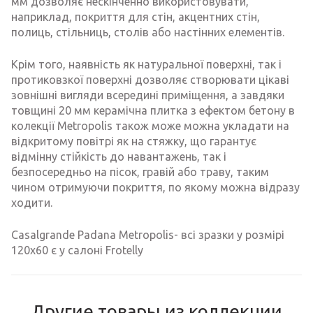
мм дозволяє нескінченно використовувати,
наприклад, покриття для стін, акцентних стін,
полиць, стільниць, столів або настінних елементів.
Крім того, наявність як натуральної поверхні, так і
протиковзкої поверхні дозволяє створювати цікаві
зовнішні вигляди всередині приміщення, а завдяки
товщині 20 мм керамічна плитка з ефектом бетону в
колекції Metropolis також може можна укладати на
відкритому повітрі як на стяжку, що гарантує
відмінну стійкість до навантажень, так і
безпосередньо на пісок, гравій або траву, таким
чином отримуючи покриття, по якому можна відразу
ходити.
Casalgrande Padana Metropolis- всі зразки у розмірі
120х60 є у салоні Frotelly
Другие товары из коллекции