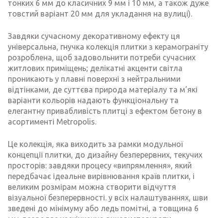
тонких 6 мм до класичних 9 мм і 10 мм, а також дуже
товстий варіант 20 мм для укладання на вулиці).
Завдяки сучасному декоративному ефекту ця
універсальна, гнучка колекція плитки з керамограніту
розроблена, щоб задовольнити потреби сучасних
житлових приміщень; делікатні акценти світла
проникають у плавні поверхні з нейтральними
відтінками, де суттєва природа матеріалу та м’які
варіанти кольорів надають функціональну та
елегантну привабливість плитці з ефектом бетону в
асортименті Metropolis.
Це колекція, яка виходить за рамки модульної
концепції плитки, до дизайну безперервних, текучих
просторів: завдяки процесу «випрямлення», який
передбачає ідеальне вирівнювання країв плитки, і
великим розмірам можна створити відчуття
візуальної безперервності. у всіх налаштуваннях, шви
зведені до мінімуму або ледь помітні, а товщина 6