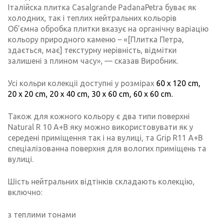
Італійска плитка Casalgrande PadanaPetra буває як
холодних, так і теплих нейтральних кольорів
Об’ємна обробка плитки вказує на органічну варіацію
кольору природного каменю – «[Плитка Петра,
здається, має] текстурну нерівність, відмітки
залишені з плином часу», — сказав Виробник.
Усі кольри колекціі доступні у розмірах
60 x 120 cm,
20 x 20 cm,
20 x 40 cm,
30 x 60 cm,
60 x 60 cm.
Також для кожного кольору є два типи поверхні
Natural R 10 A+B яку можно використовувати як у
середені приміщення так і на вулиці, та Grip R11 A+B
спеціалізованна поверхня для вологих приміщень та
вулиці.
Шість нейтральних відтінків складають колекцію,
включно:
з теплими тонами