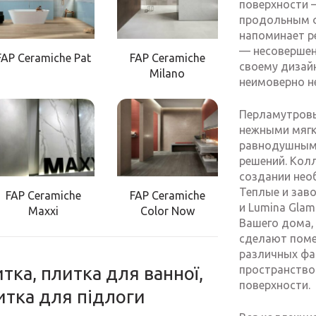
поверхности –
продольным ф
напоминает р
— несовершен
FAP Ceramiche Pat
FAP Ceramiche
своему дизай
Milano
неимоверно не
Перламутровы
нежными мягк
равнодушными
решений. Колл
создании нео
Теплые и зав
FAP Ceramiche
FAP Ceramiche
и Lumina Glam
Maxxi
Color Now
Вашего дома, L
сделают поме
различных фа
пространство
тка, плитка для ванної,
поверхности.
литка для підлоги