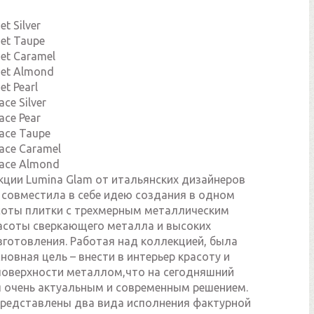
t Silver
et Taupe
et Caramel
Net Almond
t Pearl
ce Silver
ace Pear
ace Taupe
ace Caramel
Lace Almond
кции Lumina Glam от итальянских дизайнеров
 совместила в себе идею создания в одном
соты плитки с трехмерным металлическим
асоты сверкающего металла и высоких
зготовления. Работая над коллекцией, была
новная цель – внести в интерьер красоту и
поверхности металлом,что на сегодняшний
я очень актуальным и современным решением.
представлены два вида исполнения фактурной