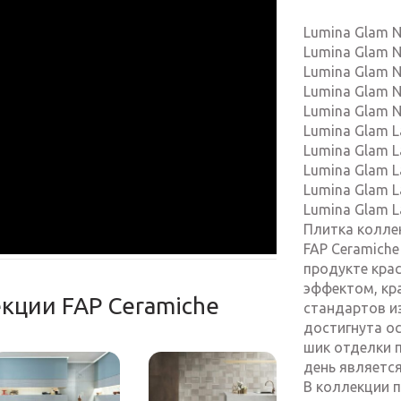
Lumina Glam Ne
Lumina Glam N
Lumina Glam N
Lumina Glam 
Lumina Glam Ne
Lumina Glam La
Lumina Glam L
Lumina Glam L
Lumina Glam L
Lumina Glam 
Плитка колле
FAP Ceramiche
продукте кра
эффектом, кр
екции FAP Ceramiche
стандартов и
достигнута ос
шик отделки 
день являетс
В коллекции 