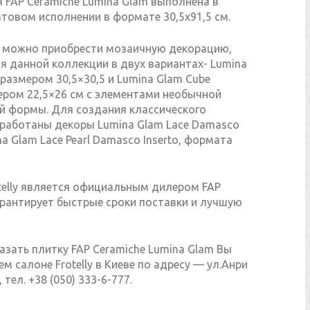
 FAP Ceramiche Lumina Glam выполнена в
товом исполнении в формате 30,5х91,5 см.
 можно приобрести мозаичную декорацию,
я данной коллекции в двух вариантах- Lumina
размером 30,5×30,5 и Lumina Glam Cube
ером 22,5×26 см с элементами необычной
й формы. Для создания классического
зработаны декоры Lumina Glam Lace Damasco
ina Glam Lace Pearl Damasco Inserto, формата
telly является официальным дилером FAP
арантирует быстрые сроки поставки и лучшую
азать плитку FAP Ceramiche Lumina Glam Вы
м салоне Frotelly в Киеве по адресу — ул.Анри
 тел. +38 (050) 333-6-777.