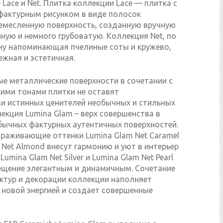
 Lace и Net. Плитка коллекции Lace — плитка с
актурным рисунком в виде полосок
емесленную поверхность, созданную вручную
ную и немного грубоватую. Коллекция Net, по
ну напоминающая пчелиные соты и кружево,
жная и эстетичная.
е металлические поверхности в сочетании с
ими тонами плитки не оставят
 истинных ценителей необычных и стильных
екция Lumina Glam – верх совершенства в
бычных фактурных аутентичных поверхностей.
ораживающие оттенки Lumina Glam Net Caramel
 Net Almond внесут гармонию и уют в интерьер
umina Glam Net Silver и Lumina Glam Net Pearl
щение элегантным и динамичным. Сочетание
ктур и декорации коллекции наполняет
 новой энергией и создает совершенные