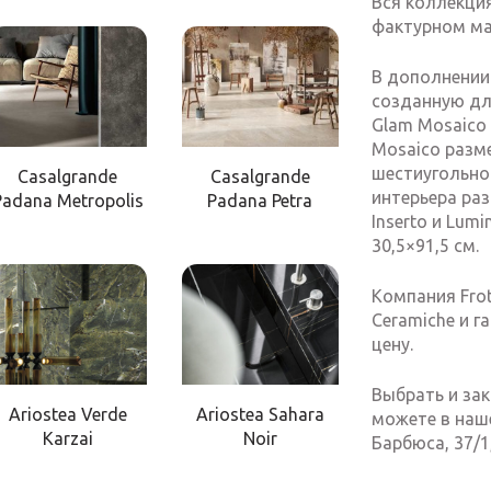
Вся коллекция
фактурном ма
В дополнении
созданную дл
Glam Mosaico 
Mosaico разм
шестиугольно
Casalgrande
Casalgrande
интерьера ра
Padana Metropolis
Padana Petra
Inserto и Lum
30,5×91,5 см.
Компания Fro
Ceramiche и г
цену.
Выбрать и зак
Ariostea Verde
Ariostea Sahara
можете в наше
Karzai
Noir
Барбюса, 37/1,