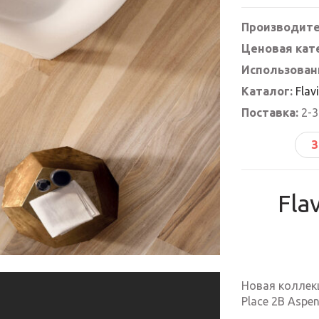
Производите
Ценовая кат
Использован
Каталог:
Flav
Поставка:
2-3
З
Fla
Новая коллекц
Place 2B Aspen