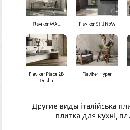
Flaviker WAll
Flaviker Still NoW
Flaviker Place 2B
Flaviker Hyper
Dublin
Другие виды італійська пли
плитка для кухні, п