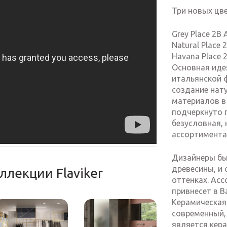
Три новых цве
Grey Place 2B 
Natural Place 
Havana Place 
Основная идея
итальянской ф
создание нат
материалов в
подчеркнуто 
безусловная, 
ассортимента 
Дизайнеры бы
древесины, и
ллекции Flaviker
оттенках. Асс
привнесет в 
Керамическая
современный, 
является кер