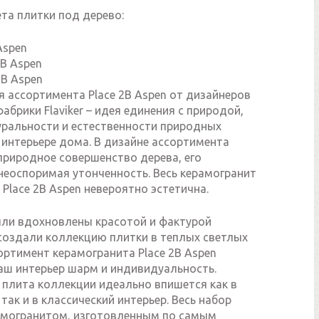
та плитки под дерево:
Aspen
2B Aspen
2B Aspen
 ассортимента Place 2B Aspen от дизайнеров
абрики Flaviker – идея единения с природой,
уральности и естественности природных
 интерьере дома. В дизайне ассортимента
природное совершенство дерева, его
неоспоримая утонченность. Весь керамогранит
Place 2B Aspen невероятно эстетична.
ли вдохновлены красотой и фактурой
 создали коллекцию плитки в теплых светлых
ортимент керамогранита Place 2B Aspen
Ваш интерьер шарм и индивидуальность.
 плита коллекции идеально впишется как в
так и в классический интерьер. Весь набор
амогранитом, изготовленным по самым