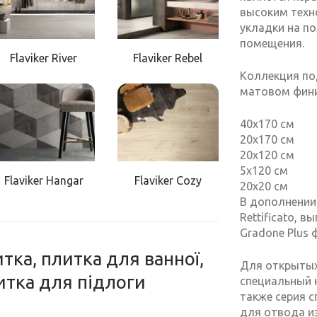
высоким техн
укладки на по
помещения.
Flaviker River
Flaviker Rebel
Коллекция по
матовом фини
40х170 см
20х170 см
20х120 см
5х120 см
Flaviker Hangar
Flaviker Cozy
20х20 см
В дополнении
Rettificato, 
Gradone Plus 
тка, плитка для ванної,
Для открытых
литка для підлоги
специальный 
также серия 
для отвода и