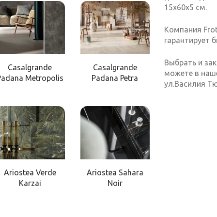
15х60х5 см.
Компания Frot
гарантирует б
Выбрать и зак
Casalgrande
Casalgrande
можете в наше
Padana Metropolis
Padana Petra
ул.Василия Тют
Ariostea Verde
Ariostea Sahara
Karzai
Noir