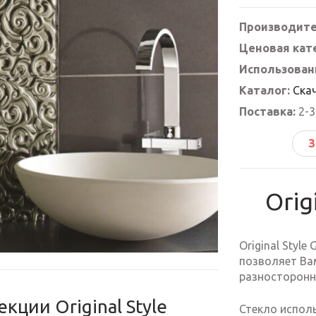
Производите
Ценовая кат
Использован
Каталог:
Скач
Поставка:
2-3
З
Orig
Original Styl
позволяет Ва
разносторонн
кции Original Style
Стекло исполь