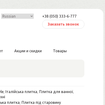
+38 (050) 333-6-777
Заказать звонок
ет
Акции и скидки
Товары
yle
,
Італійська плитка
,
Плитка для ванної
,
хні
ька плитка
,
Плитка під старовину