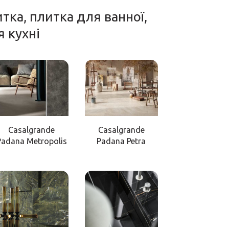
тка, плитка для ванної,
я кухні
Casalgrande
Casalgrande
Padana Metropolis
Padana Petra