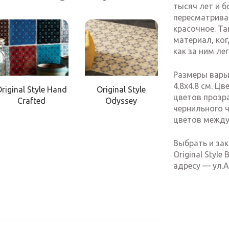
тысяч лет и б
пересматрива
красочное. Т
материал, ког
как за ним ле
Размеры варь
4.8х4.8 см. Ц
riginal Style Hand
Original Style
цветов прозр
Crafted
Odyssey
чернильного 
цветов между 
Выбрать и зак
Original Style
адресу — ул.А