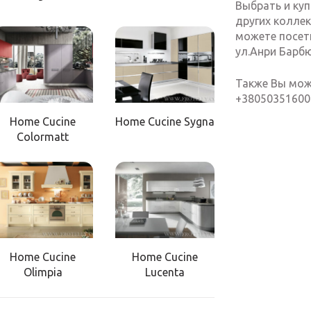
Выбрать и куп
других колле
можете посети
ул.Анри Барбю
Также Вы мож
+38050351600
Home Cucine
Home Cucine Sygna
Colormatt
Home Cucine
Home Cucine
Olimpia
Lucenta