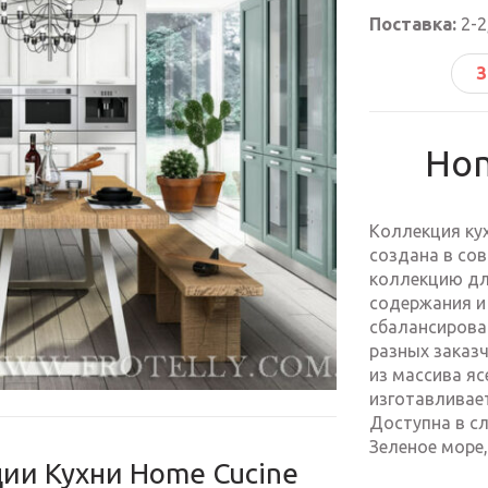
Поставка:
2-2
З
Hom
Коллекция кух
создана в со
коллекцию дл
содержания и 
сбалансирова
разных заказ
из массива яс
изготавливае
Доступна в с
Зеленое море,
ции Кухни Home Cucine