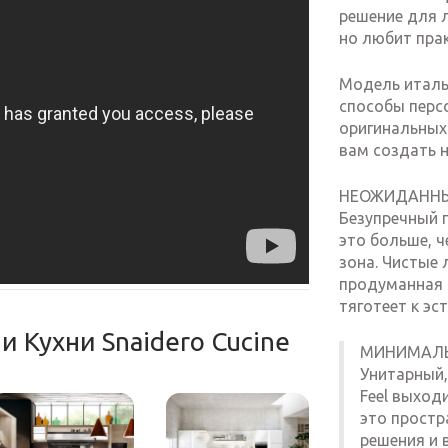
решение для л
но любит пра
Модель италья
способы перс
оригинальных
вам создать 
НЕОЖИДАННЫ
Безупречный п
это больше, ч
зона. Чистые
продуманная к
тяготеет к эс
и Кухни Snaidero Cucine
МИНИМАЛЬ
Унитарный,
Feel выход
это простр
решения и 