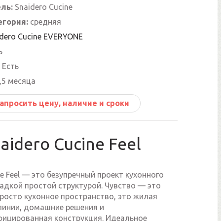
ль:
Snaidero Cucine
егория:
средняя
idero Cucine EVERYONE
ь
Есть
,5 месяца
апросить цену, наличие и сроки
aidero Cucine Feel
ne Feel — это безупречный проект кухонного
ладкой простой структурой. Чувство — это
росто кухонное пространство, это жилая
 линии, домашние решения и
ицированная конструкция. Идеальное