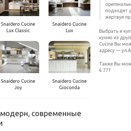
оригиналь
подходят д
жертвуя пр
Snaidero Cucine
Snaidero Cucine
Lux Classic
Lux
Выбрать и куп
кухню из друг
Cucine Вы мож
адресу — ул.А
Также Вы може
6 777
Snaidero Cucine
Snaidero Cucine
Joy
Gioconda
и модерн, современные
и