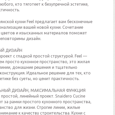
юбого, кто тяготеет к безупречной эстетике,
ктичность.
нской кухни Feel предлагает вам бесконечные
онализации вашей новой кухни. Сочетание
 цветов и изысканных материалов поможет
неповторимы дизайн.
Й ДИЗАЙН
роект с гладкой простой структурой. Feel —
ем просто кухонное пространство, это жилая
 линии, домашние решения и тщательно
онструкция. Идеальное решение для тех, кто
тетике без суеты, но ценит практичность.
НЫЙ ДИЗАЙН, МАКСИМАЛЬНАЯ ФУНКЦИЯ
 простой, линейный проект. Snaidero Cucine
ит за рамки простого кухонного пространства,
анство для жизни. Строгие линии, жилые
внимание к качеству строительства. Кухни с