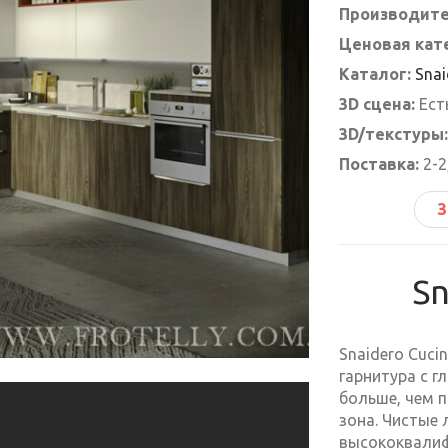
Производите
Ценовая кат
Каталог:
Sna
3D сцена:
Ест
3D/текстуры:
Поставка:
2-2
З
Sn
Snaidero Cuci
гарнитура с г
больше, чем п
зона. Чистые
высококвалиф