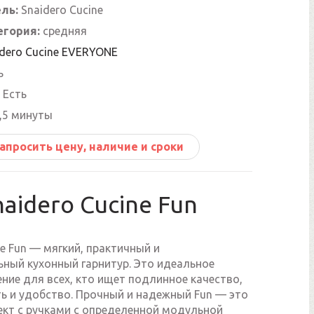
ль:
Snaidero Cucine
егория:
средняя
idero Cucine EVERYONE
ь
Есть
,5 минуты
апросить цену, наличие и сроки
naidero Cucine Fun
ne Fun — мягкий, практичный и
ьный кухонный гарнитур. Это идеальное
ние для всех, кто ищет подлинное качество,
ь и удобство. Прочный и надежный Fun — это
ект с ручками с определенной модульной