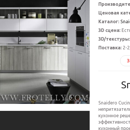
Производите
Ценовая кат
Каталог:
Sna
3D сцена:
Ест
3D/текстуры:
Поставка:
2-2
З
S
Snaidero Cuci
непритязател
кухонное реше
эффективност
кухонный про